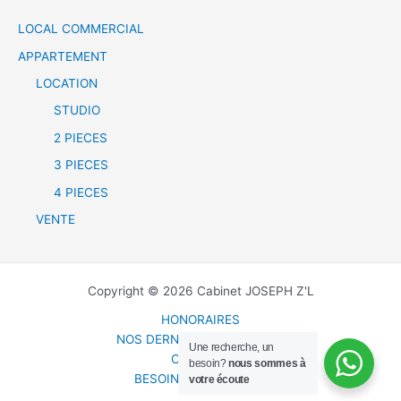
e
LOCAL COMMERCIAL
r
c
APPARTEMENT
h
LOCATION
e
STUDIO
r
2 PIECES
3 PIECES
:
4 PIECES
VENTE
Copyright © 2026 Cabinet JOSEPH Z'L
HONORAIRES
NOS DERNIERES ANNONCES
Une recherche, un
CONTACT
besoin?
nous sommes à
BESOIN D UN GARANT
votre écoute