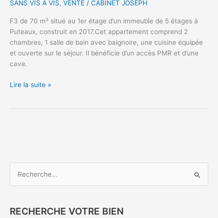
SANS VIS A VIS
,
VENTE
/
CABINET JOSEPH
F3 de 70 m² situé au 1er étage d’un immeuble de 5 étages à
Puteaux, construit en 2017.Cet appartement comprend 2
chambres, 1 salle de bain avec baignoire, une cuisine équipée
et ouverte sur le séjour. Il bénéficie d’un accès PMR et d’une
cave.
F3
Lire la suite »
en
plein
cœur
de
Puteaux
–
690000€
R
e
c
h
RECHERCHE VOTRE BIEN