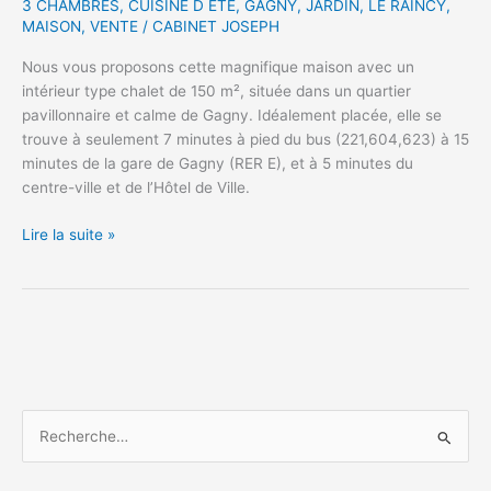
3 CHAMBRES
,
CUISINE D ETE
,
GAGNY
,
JARDIN
,
LE RAINCY
,
MAISON
,
VENTE
/
CABINET JOSEPH
Nous vous proposons cette magnifique maison avec un
intérieur type chalet de 150 m², située dans un quartier
pavillonnaire et calme de Gagny. Idéalement placée, elle se
trouve à seulement 7 minutes à pied du bus (221,604,623) à 15
minutes de la gare de Gagny (RER E), et à 5 minutes du
centre-ville et de l’Hôtel de Ville.
MAISON
Lire la suite »
DES
ILES
–
GAGNY
93
R
e
c