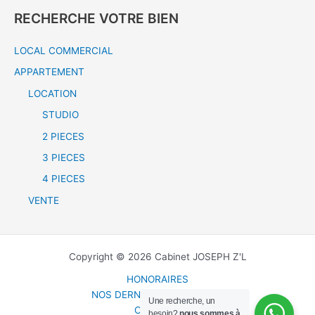
h
RECHERCHE VOTRE BIEN
e
LOCAL COMMERCIAL
r
c
APPARTEMENT
h
LOCATION
e
STUDIO
r
2 PIECES
3 PIECES
:
4 PIECES
VENTE
Copyright © 2026 Cabinet JOSEPH Z'L
HONORAIRES
NOS DERNIERES ANNONCES
Une recherche, un
CONTACT
besoin?
nous sommes à