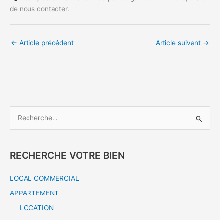
de nous contacter.
←
Article précédent
Article suivant
→
R
e
c
h
RECHERCHE VOTRE BIEN
e
LOCAL COMMERCIAL
r
c
APPARTEMENT
h
LOCATION
e