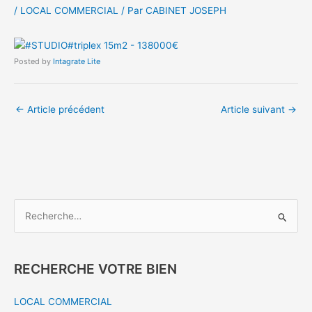
/
LOCAL COMMERCIAL
/ Par
CABINET JOSEPH
Posted by
Intagrate Lite
←
Article précédent
Article suivant
→
R
e
c
h
RECHERCHE VOTRE BIEN
e
LOCAL COMMERCIAL
r