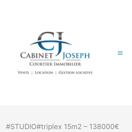
Aller
au
contenu
#STUDIO#triplex 15m2 – 138000€